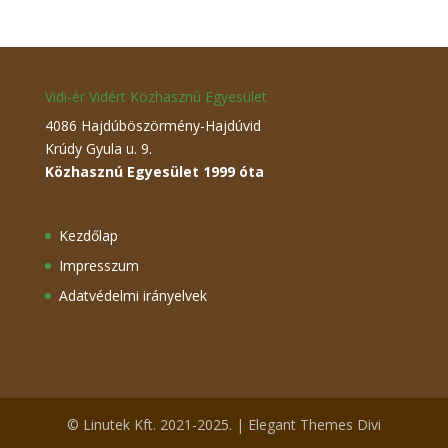
Vidi-ér Vidért Közhasznú Egyesület
4086 Hajdúböszörmény-Hajdúvid
Krúdy Gyula u. 9.
Közhasznú Egyesület 1999 óta
Kezdőlap
Impresszum
Adatvédelmi irányelvek
© Linutek Kft. 2021-2025. | Elegant Themes Divi