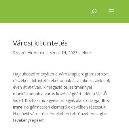
Városi kitüntetés
Szerző:
Hír Admin
|
szept 14, 2023
|
Hírek
Hajdúböszörményben a Városnapi programsorozat
részeként kitüntetéseket adnak át azoknak, akik sok
éven át aktívan, kimagasló teljesítménnyel
munkálkodnak a város közösségéért. Idén a Vidi-Ér
Vidért Közhasznú Egyesület egyik alapító tagja,
Bíró
Imre
Polgármesteri elismerő oklevélben részesült
Hajdúvid városrész érdekében tett önzetlen segítő
tevékenységéért.